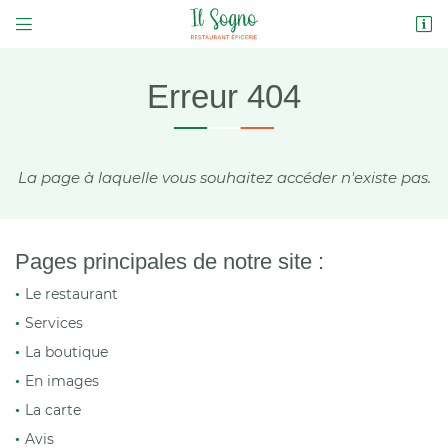


2 Place des Douves
37230 LUYNES
02 47 21 99 28
Erreur 404
La page à laquelle vous souhaitez accéder n'existe pas.
Pages principales de notre site :
Le restaurant
Adresse email de réception

Services
La boutique
Code Captcha

En images
La carte
Rafraîchir le captcha

Avis
En cochant cette case, vous consentez à recevoir nos propositions