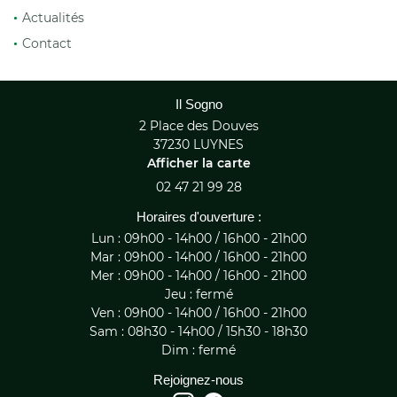
commerciales à l'adresse email indiqué ci-dessus. Vous pouvez vous désinscrire
Actualités
à tout moment en utilisant
le formulaire de désinscription
.
e restaurant
Contact
Une questio
Inscription
Services
Il Sogno
La boutique
02 47 21 99 
2 Place des Douves
37230 LUYNES
En images
Afficher la carte
La carte
02 47 21 99 28
Horaires d'ouverture :
Avis
Lun : 09h00 - 14h00 / 16h00 - 21h00
Rejoignez-nous
Actualités
Mar : 09h00 - 14h00 / 16h00 - 21h00
Mer : 09h00 - 14h00 / 16h00 - 21h00
Contact
Jeu : fermé
Ven : 09h00 - 14h00 / 16h00 - 21h00
Sam : 08h30 - 14h00 / 15h30 - 18h30
Dim : fermé
Rejoignez-nous