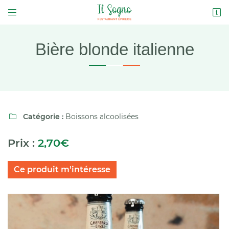


2 Place des Douves
37230 LUYNES
02 47 21 99 28
Bière blonde italienne
Catégorie :
Boissons alcoolisées

Prix :
2,70€
Adresse email de réception

Ce produit m'intéresse
Code Captcha

Rafraîchir le captcha

En cochant cette case, vous consentez à recevoir nos propositions