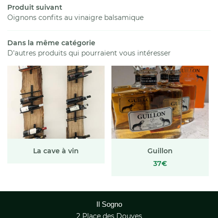
Services
Produit suivant
Oignons confits au vinaigre balsamique
La boutique
02 47 21 99 
Dans la même catégorie
En images
D'autres produits qui pourraient vous intéresser
La carte
Avis
Rejoignez-nous
Actualités
Contact
La cave à vin
Guillon
37€
Il Sogno
2 Place des Douves