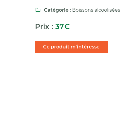
Code Captcha

Catégorie :
Boissons alcoolisées

Rafraîchir le captcha

Prix :
37€
En cochant cette case, vous consentez à recevoir nos propositions c
à l'adresse email indiqué ci-dessus. Vous pouvez vous désinscrire à 
en utilisant
le formulaire de désinscription
.
Ce produit m'intéresse
Inscription