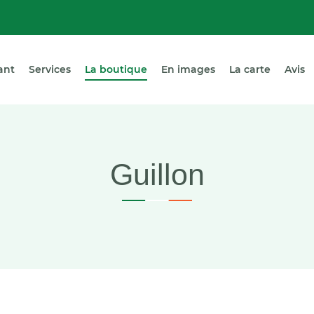
ant
Services
La boutique
En images
La carte
Avis
Guillon