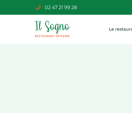
02 47 21 99 28
2 Place des Douves
37230 LUYNES
02 47 21 99 28
Le restaur
Adresse email de réception
