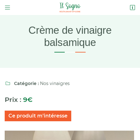


2 Place des Douves
37230 LUYNES
02 47 21 99 28
Crème de vinaigre
balsamique
Catégorie :
Nos vinaigres

Adresse email de réception

Prix :
9€
Code Captcha

Ce produit m'intéresse
Rafraîchir le captcha

En cochant cette case, vous consentez à recevoir nos propositions