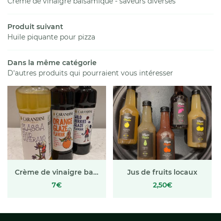
Crème de vinaigre balsamique - saveurs diverses
Services
Produit suivant
La boutique
Huile piquante pour pizza
02 47 21 99 
En images
Dans la même catégorie
D'autres produits qui pourraient vous intéresser
La carte
Avis
Rejoignez-nous
Actualités
Contact
Crème de vinaigre balsamique - saveurs diverses
Jus de fruits locaux
7€
2,50€