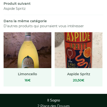
Services
Produit suivant
Aspide Spritz
La boutique
02 47 21 99 
Dans la même catégorie
En images
D'autres produits qui pourraient vous intéresser
La carte
Avis
Rejoignez-nous
Actualités
Contact
Limoncello
Aspide Spritz
16€
20,50€
Il Sogno
2 Place des Douves