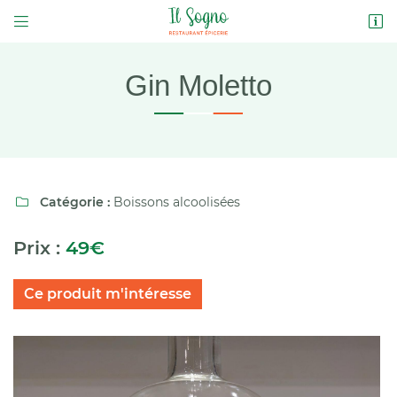


2 Place des Douves
37230 LUYNES
02 47 21 99 28
Gin Moletto
Catégorie :
Boissons alcoolisées

Prix :
49€
Adresse email de réception

Ce produit m'intéresse
Code Captcha

Rafraîchir le captcha

En cochant cette case, vous consentez à recevoir nos propositions