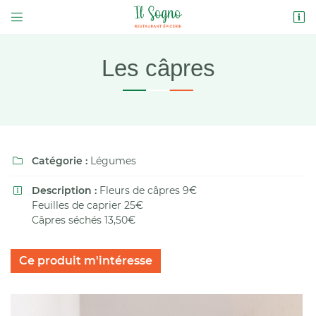


2 Place des Douves
37230 LUYNES
02 47 21 99 28
Les câpres
Catégorie :
Légumes

Description :
Fleurs de câpres 9€

Feuilles de caprier 25€
Adresse email de réception

Câpres séchés 13,50€
Code Captcha

Ce produit m'intéresse
Rafraîchir le captcha

En cochant cette case, vous consentez à recevoir nos propositions