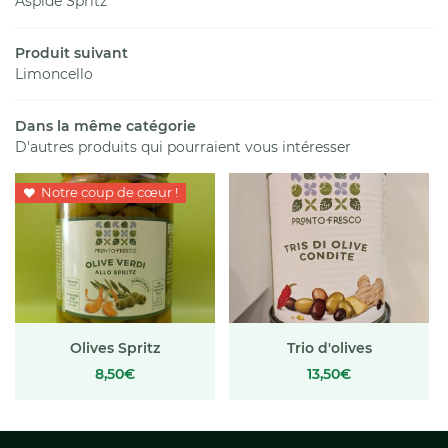
Aspide Spritz
Services
Produit suivant
La boutique
Limoncello
02 47 21 99 
En images
Dans la même catégorie
D'autres produits qui pourraient vous intéresser
La carte
Avis
Notre coup de cœur !

Rejoignez-nous
Actualités
Contact
Olives Spritz
Trio d'olives
8,50€
13,50€