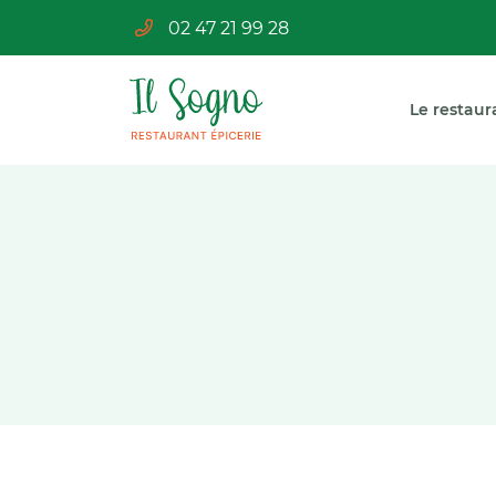
02 47 21 99 28
2 Place des Douves
37230 LUYNES
02 47 21 99 28
Le restaur
Adresse email de réception
