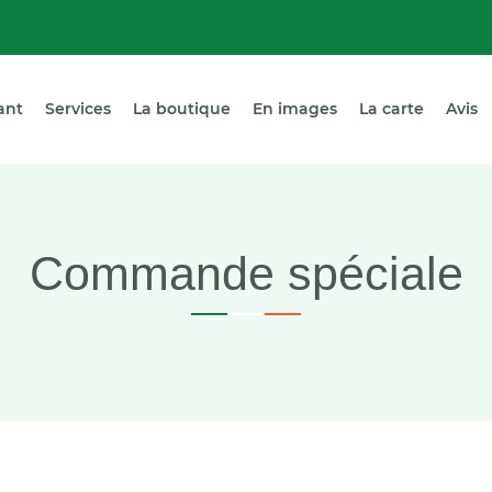
ant
Services
La boutique
En images
La carte
Avis
Commande spéciale