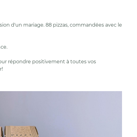
ion d'un mariage. 88 pizzas, commandées avec le
ommerciales
tout moment
ce.
our répondre positivement à toutes vos
r!