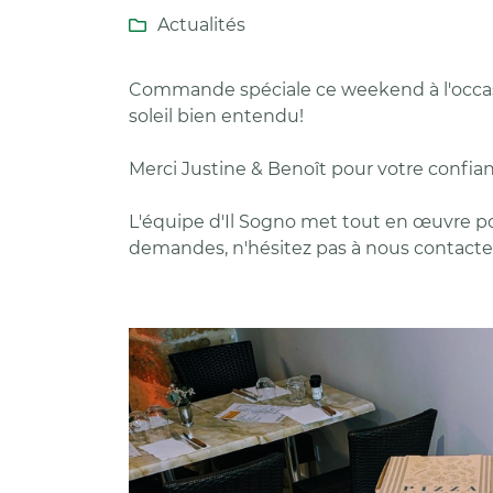
Code Captcha

Actualités

Rafraîchir le captcha

Commande spéciale ce weekend à l'occas
soleil bien entendu!
En cochant cette case, vous consentez à recevoir nos propositions c
à l'adresse email indiqué ci-dessus. Vous pouvez vous désinscrire à 
en utilisant
le formulaire de désinscription
.
Merci Justine & Benoît pour votre confian
Inscription
L'équipe d'Il Sogno met tout en œuvre p
demandes, n'hésitez pas à nous contacte