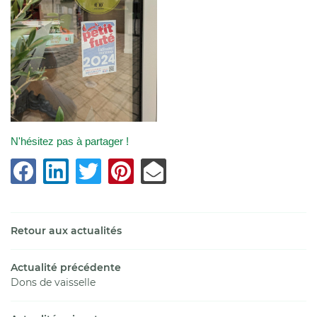
commerciales à l'adresse email indiqué ci-dessus. Vous pouvez vous désinscrire
à tout moment en utilisant
le formulaire de désinscription
.
Inscription
N'hésitez pas à partager !
Retour aux actualités
Actualité précédente
Dons de vaisselle
e restaurant
Une questio