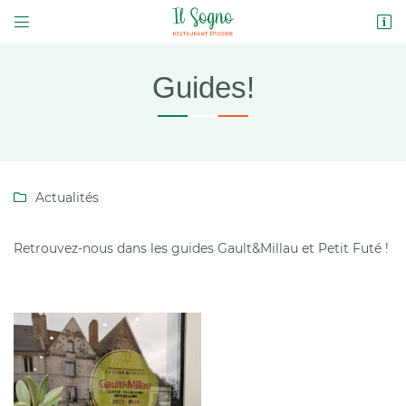


2 Place des Douves
37230 LUYNES
02 47 21 99 28
Guides!
Actualités

Retrouvez-nous dans les guides Gault&Millau et Petit Futé !
Adresse email de réception

Code Captcha

Rafraîchir le captcha

En cochant cette case, vous consentez à recevoir nos propositions